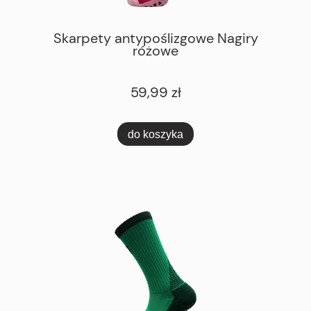
Skarpety antypoślizgowe Nagiry
różowe
59,99 zł
do koszyka