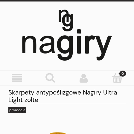
Skarpety antypoślizgowe Nagiry Ultra
Light żółte
promocja