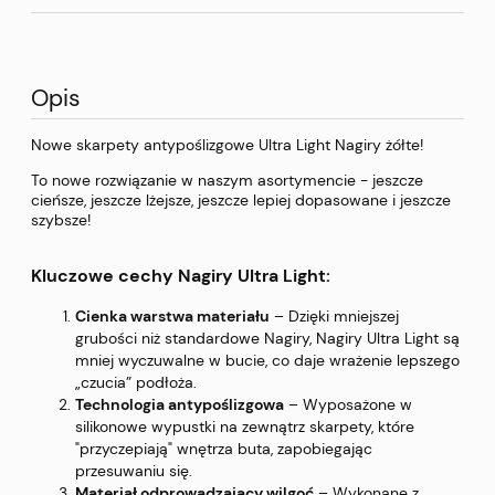
Opis
Nowe skarpety antypoślizgowe Ultra Light Nagiry żółte!
To nowe rozwiązanie w naszym asortymencie - jeszcze
cieńsze, jeszcze lżejsze, jeszcze lepiej dopasowane i jeszcze
szybsze!
Kluczowe cechy Nagiry Ultra Light:
Cienka warstwa materiału
– Dzięki mniejszej
grubości niż standardowe Nagiry, Nagiry Ultra Light są
mniej wyczuwalne w bucie, co daje wrażenie lepszego
„czucia” podłoża.
Technologia antypoślizgowa
– Wyposażone w
silikonowe wypustki na zewnątrz skarpety, które
"przyczepiają" wnętrza buta, zapobiegając
przesuwaniu się.
Materiał odprowadzający wilgoć
– Wykonane z