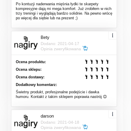
Po kontuzji naderwania mięśnia łydki te skarpety
kompresyjne dają mi mega komfort. Już zrobiłem w nich
trzy treningi i wyglądają bardzo solidnie. Na pewno wrócę
po więcej dla siębie lub na prezent ;)
Bety
Dodano: 2021-04-17
Opinia zweryfikowana
Ocena produktu:
Ocena sklepu:
Ocena dostawy:
Dodatkowy komentarz:
Świetny produkt, profesjonalne podejście i dawka
humoru. Kontakt z takim sklepem poprawia nastrój 😊
darson
Dodano: 2021-04-18
Opinia zweryfikowana