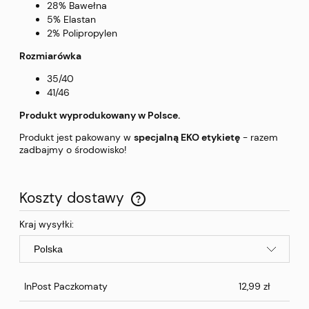
28% Bawełna
5% Elastan
2% Polipropylen
Rozmiarówka
35/40
41/46
Produkt wyprodukowany w Polsce.
Produkt jest pakowany w
specjalną EKO etykietę
- razem
zadbajmy o środowisko!
Koszty dostawy
Cena nie zawiera ewentualnych kosztów płatności
Kraj wysyłki:
InPost Paczkomaty
12,99 zł