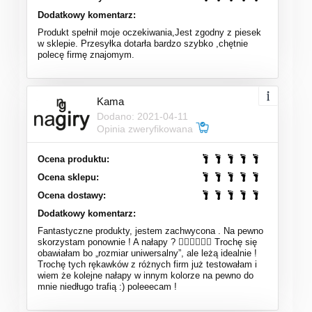
Dodatkowy komentarz:
Produkt spełnił moje oczekiwania,Jest zgodny z piesek
w sklepie. Przesyłka dotarła bardzo szybko ,chętnie
polecę firmę znajomym.
Kama
Dodano: 2021-04-11
Opinia zweryfikowana
Ocena produktu:
Ocena sklepu:
Ocena dostawy:
Dodatkowy komentarz:
Fantastyczne produkty, jestem zachwycona . Na pewno
skorzystam ponownie ! A nałapy ? 👌🏻👌🏻👌🏻 Trochę się
obawiałam bo „rozmiar uniwersalny”, ale leżą idealnie !
Trochę tych rękawków z różnych firm już testowałam i
wiem że kolejne nałapy w innym kolorze na pewno do
mnie niedługo trafią :) poleeecam !