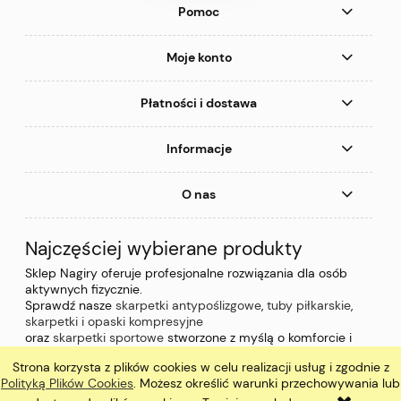
Pomoc
Moje konto
Płatności i dostawa
Informacje
O nas
Najczęściej wybierane produkty
Sklep Nagiry oferuje profesjonalne rozwiązania dla osób
aktywnych fizycznie.
Sprawdź nasze
skarpetki antypoślizgowe
,
tuby piłkarskie
,
skarpetki i opaski kompresyjne
oraz
skarpetki sportowe
stworzone z myślą o komforcie i
wydajności podczas treningu i gry.
Strona korzysta z plików cookies w celu realizacji usług i zgodnie z
pokaż pełną wersję strony
Polityką Plików Cookies
. Możesz określić warunki przechowywania lub